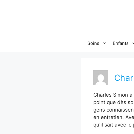
Aller
au
contenu
Soins
Enfants
Char
Charles Simon a h
point que dès so
gens connaissent 
en entretien. Av
qu'il sait avec l