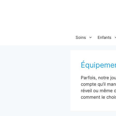
Aller
au
contenu
Soins
Enfants
Équipeme
Parfois, notre j
compte qu’il manq
réveil ou même d
comment le chois