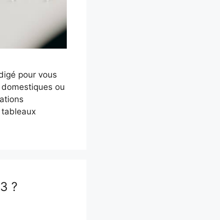
digé pour vous
nt domestiques ou
ations
s tableaux
23 ?