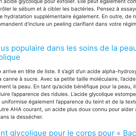
en acide glycolique pour exfolier. Elle peut également c
trôler le sébum et à cibler les bactéries. Pensez à essa
une hydratation supplémentaire également. En outre, de
andent d’inclure un peeling clarifiant dans votre régim
plus populaire dans les soins de la pea
olique
e arrive en tête de liste. Il s’agit d’un acide alpha-hydro
la canne à sucre. Avec sa petite taille moléculaire, l’acid
ent la peau. En tant qu’acide bénéfique pour la peau, il
duire l’apparence des ridules. L’acide glycolique estomp
uniformise également l’apparence du teint et de la textu
utre AHA courant, un acide plus doux connu pour aider à 
sans la dessécher.
nt glycolique pour le corps pour « Ba