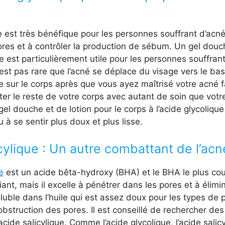
e est très bénéfique pour les personnes souffrant d’acné 
res et à contrôler la production de sébum. Un gel douc
e est particulièrement utile pour les personnes souffran
’est pas rare que l’acné se déplace du visage vers le ba
e sur le corps après que vous ayez maîtrisé votre acné fac
ter le reste de votre corps avec autant de soin que votr
l douche et de lotion pour le corps à l’acide glycolique
 à se sentir plus doux et plus lisse.
icylique : Un autre combattant de l’acn
e
est un acide bêta-hydroxy (BHA) et le BHA le plus cou
iant, mais il excelle à pénétrer dans les pores et à élim
luble dans l’huile qui est assez doux pour les types de p
’obstruction des pores. Il est conseillé de rechercher des
acide salicylique. Comme l’acide glycolique, l’acide salicy