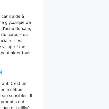
car il aide à
he glycolique de
t d’acné dorsale,
s du corps – ou
iale. Il est
e visage. Une
 peut aider tous
é
rant. C’est un
iner le sébum.
eau sensibles. Il
 produits qui
lique est utilisé