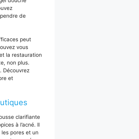
 gel douche
ouvez
épendre de
fficaces peut
 pouvez vous
et la restauration
xe, non plus.
). Découvrez
pre et
eutiques
ousse clarifiante
ices à l’acné. Il
 les pores et un