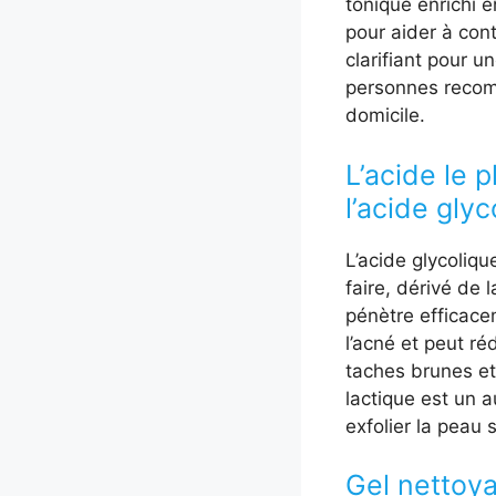
tonique enrichi 
pour aider à con
clarifiant pour 
personnes recomm
domicile.
L’acide le 
l’acide glyc
L’acide glycoliqu
faire, dérivé de 
pénètre efficacem
l’acné et peut ré
taches brunes et 
lactique est un a
exfolier la peau 
Gel nettoya