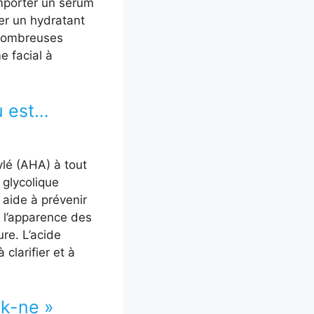
omporter un sérum
yer un hydratant
 nombreuses
e facial à
u est…
xylé (AHA) à tout
e glycolique
 aide à prévenir
e l’apparence des
re. L’acide
clarifier et à
ck-ne »