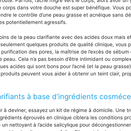
route. Parfois, l’acné migre vers le corps, alors avoir un
le corps dans votre douche est super bénéfique. Vous p
ndre le contrôle d’une peau grasse et acnéique sans d
es potentiellement agressifs.
oins de la peau clarifiante avec des acides doux mais e
 seulement quelques produits de qualité clinique, vous
 purification des pores, la maîtrise de l’excès de sébum 
re peau. Cela n’a pas besoin d’être intimidant ou comple
es acides qui sont bons pour l’acné (et la peau grasse
roduits peuvent vous aider à obtenir un teint clair, pro
arifiants à base d’ingrédients cosméc
r à deviner, essayez un kit de régime à domicile. Une tr
rédients éprouvés en clinique ciblera les conditions prop
un nettoyant à l’acide salicylique pour décongestionner