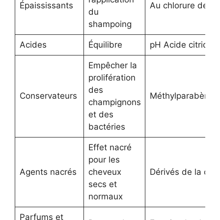
Épaississants
Au chlorure de s
du
shampoing
Acides
Équilibre
pH Acide citrique
Empêcher la
prolifération
des
Conservateurs
Méthylparabènes
champignons
et des
bactéries
Effet nacré
pour les
Agents nacrés
cheveux
Dérivés de la cire
secs et
normaux
Parfums et