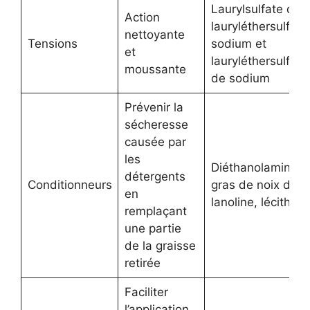
Laurylsulfate de 
Action
lauryléthersulfate
nettoyante
Tensions
sodium et
et
lauryléthersulfos
moussante
de sodium
Prévenir la
sécheresse
causée par
les
Diéthanolamine d
détergents
Conditionneurs
gras de noix de c
en
lanoline, lécithine
remplaçant
une partie
de la graisse
retirée
Faciliter
l’application